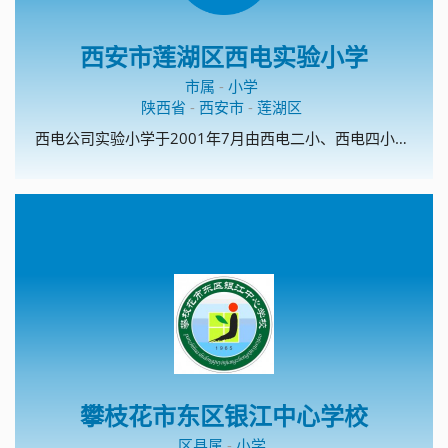
西安市莲湖区西电实验小学
市属
-
小学
陕西省
-
西安市
-
莲湖区
西电公司实验小学于2001年7月由西电二小、西电四小重组而成的一所全日制普通小学。西电二小、西电四小均成立于上个世纪六十年代，办学历史已超过三十年。目前学校在校学生1400余人，编有28个教学班。现有教工76人，岗位合格率100%，教师学历达标率100%。教师年龄、学历、职称结构合理，教师业务素质好。教师配置合理，敬业爱生、为人师表是我校教师团队的基本要求。专任教师全部具有任职资格，年龄结构合理，老、中、青教师形成梯队，学科配套，教师整体素质较高，职称、学历都达到省、市、区的有关要求。我校现占地面积16067.83平方米，生均14.9平米。校舍面积6800余平米，生均达6.1平米以上。校园内三季有花，四季常绿，生均达1.39平米。院墙砖化、道路全部硬化、校园美化。学校办学方向端正，办学目标明确，确立了“全面追求适合学生发展的教育”的办学理念，树立起“学生有特长、教师有个性、学校有品位”办学目标。学校以“全面实施素质教育，努力提高教育质量”为中心，以“狠抓学校常规管理”、“狠抓青年教师培训”、“狠抓学校硬件建设”为重点的工作部署。建立了适应经济发展和社会需要、促进教育现代化的近期、中长远规划，形成了“艰苦奋斗，顽强拼搏”、“以质量立校，以特色兴校”办学特色。学校实行校长负责制，校长对学校工作全面负责，副校长及其他部门领导岗位职责明确，有健全的组织机构和各项规章制度，截止目前共有各种制度岗位职责120余个，已汇编成册便于使用。学校还制定了《校领导班子工作作风》等制度，严格遵循“集体领导，民主集中，个别酝踉，会议决定”的原则，有效地行使决策和指挥的权力。校党支部充分发挥政治核心与监督作用，充分发挥并积极调动广大教师的民主参政意识。坚持校务公开制度，学校重大决策和执行情况透明度高。定期召开干部民主评议会。学校各部门职责明确、责任到人，充分体现我校团结协作、优质高效、管理有序、政令畅通，确保了一切工作正常、高效运行。我校自筹资金一百多万元“二次创业”的经历以及在创业中形成的自强不息、艰苦奋斗光荣传统是我们师生自强发展不竭的动力，也是我校办学最显著的特色，受到了市、区两级教育部门的肯定，在整个周边社区很有影响。硬件出色靠投入，软件出色靠管理。学校积极推进管理机制和教育教学改革，依靠改革求发展是我校发展之路的最大收获。我校制订了《西电实验小学聘任制实施方案》、《西电实验小学课时津贴实施方案》、《西电实验小学综合量化考核实施方案》、《西电实验小学班主任工作量化考核实施方案》、《西电实验小学班组建设考核实施细则》等制度，并不遗余力得大力推行。这些方案的出台体现了多劳多得、奖勤罚懒原则，突出了向一线教师倾斜，促进我校教育教学的顺利进行，稳定了教师队伍。2004年以来，学校先后被命名为“西安市一级小学”、“陕西省示范小学”、“全国识字、写字教学实验基地”、“莲湖区现代技术教育项目学校”、“陕西省基础教育项目学校”、“少先队活动特色学校”、“西安市基础教育‘十五课题’科研课题实验学校”、“西安市教育学会德育基地”、“莲湖区艺术特色学校”。学校连续多年荣获区赛教优秀组织奖，莲湖区大面积提高教育质量一等奖，在莲湖区教育系统量化考核中获得一等奖。学校自编的写字手指操及写字活动在周边具有一定的影响。写字课题组有组织、有计划地细致推行教学对比实验，并积累了大量的写字教学经验。为确保写字教学研究，全校教师人人练基本功，每位教师每周交一篇毛笔字，一篇钢笔字。特别是97年至今，我校实现了电子琴、口风琴进入音乐课堂。舞蹈室、电子琴室、微机室的配置在全区领先。武术操、形体课、版画、素描已形成学校校本开发特色，在社区与周边有较高声誉。先后有230 &nbsp;多名同学在全国、省、市、区的学科竞赛获奖。先后有176名同学在体音美各种层次竞赛中获奖。先后有229名学生被评为市、区、西电公司级三好学生、优秀少先队员。学生学期全学科合格率、优秀率及操行合格率符合教学及德育工作要求。毕业生合格率在98%以上，优秀率60%以上。辍学率为零。学生兴趣特长和意志性格发展良好，各项竞赛活动优胜奖居当地同类学校前茅。我校连续6年获区大面积提高教学质量奖，在西电公司普教中心学科竞赛三年均获榜首。各项指标也均达到上级标准，受到上级表扬，得到周边社区家长的信任和周边重点中学的认可，在整个西郊地区已有较大的知名度，学生生源也由此逐年大幅度提高。学校有符合学校实际、切实可行的奖惩制度、考勤制度、财务管理制度和行事历。实行全员、全过程、全方位的“三全”管理，保证了学校管理各环节（计划、执行、检查、总结）扎实有效。学校处室、年级组、教研组均有学期工作计划，目标、内容符合全面贯彻教育方针和全面实施素质教育的要求，能切实结合学校实际，在执行中注重落实及时反馈，考核评价，做到有总结、有检查、有记载，做到奖罚分明。学籍管理严格，档案资料齐全，有信息资料收集和保管制度。取消留级，杜绝辍学，档案管理工作卓有成效。学校建有德育领导小组，切实把德育工作作为素质教育的灵魂。有德育工作整体规划和阶段安排，能采取有效措施，不断提高德育工作针对性、主动性和实效性。校德育工作突出了以年级、班级为单位的班主任、中队辅导员队伍建设。 我们提出“乐在桃李满天下，甘为教育做贡献”，积极提倡两种精神：一是“敬业、勤业、精业”精神，二是“苦干、实干、巧干”精神，努力使每位教师都成为优秀德育工作者。每学期都召开班主任工作会，总结和推广优秀班主任的领班艺术，以老带新，加大培训，把个体的智慧融于集体行动之中。学校在狠抓教学质量的同时，切实做好教科研工作。我校确立了以“科研兴教、科研兴校”的战略思想，领导带头搞科研，带动教师全员参与。从93年开始，学校先后开展了《小学中高年级思品课堂教学模式的研究》（已结题）、《英语浸入式教学课题》、《小学写字教学研究》、《用双手塑造美的和谐》，泥塑教学研究，以及京剧脸谱绘制、课间武术操活动等。针对这些研究项目，学校认真组织检查，定期召开教学研讨会。教研活动做到目标落实、时间落实、人员落实、任务落实、经费落实、措施落实。近两年来，学校推出了“两轮制教研”，推广了“质性评课法”，即第一轮年级组长负责，人人讲课，同年级、同学科互听互评，重在练兵；第二轮，重在教科研，由大教研组长负责。选出代表参加第二轮的研讨课。评课采用“质性评课法”，通过“自我反思”，学生评、教师评、专家评，获得共同提高，使教师整体素质不断提高。学校地址：劳动西路8号邮 编：710002 &nbsp;电 话：88623013 88643244网 址：http://www.xaxdedu.cn
攀枝花市东区银江中心学校
区县属
-
小学