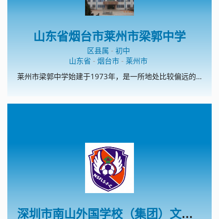
山东省烟台市莱州市梁郭中学
区县属
-
初中
山东省
-
烟台市
-
莱州市
莱州市梁郭中学始建于1973年，是一所地处比较偏远的农村学校。现有教职工50人，10个教学班。学校是烟台市规范化学校，烟台市电化教育示范校，莱州市安全文明校园，先后多次获得“莱州市教书育人先进单位”、“莱州市教学工作先进单位”、“莱州市德育工作先进单位”、“莱州市师德建设工作先进单位”等荣誉称号。 多年来，学校始终倡树的校风，的教风和的学风，以办人民满意的教育为宗旨，始终坚持德育为首，质量中心，重视教师队伍建设，促进教师专业成长，向科研要质量，向教改要成绩，积极探索农村学校特色办学之路，努力提高办学水平和效益。
深圳市南山外国学校（集团）文华学校