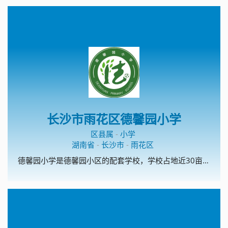
长沙市雨花区德馨园小学
区县属
-
小学
湖南省
-
长沙市
-
雨花区
德馨园小学是德馨园小区的配套学校，学校占地近30亩，建筑面积7000平米，拥有教学楼两栋，前后操场、运动场，共计36间教室，28间办公室。设计规划是一所24个教学班级的高起点、高标准的现代化学校。 德馨园小学是雨花区教育局根据《中小学办学条件一类标准》、着眼于学校长远发展、按长沙市现有学校中最好学校的标准超标建设的。学校设施完备，功能齐全，具备了创雨花区一流品牌学校的条件，是雨花教育的一颗未来之星。 在雨花教育局的正确领导下，在德馨园开发商及周边合作建设单位的共同努力下，德馨园小学拥有了美好的今天，我们坚信她必讲拥有更加精彩的明天。