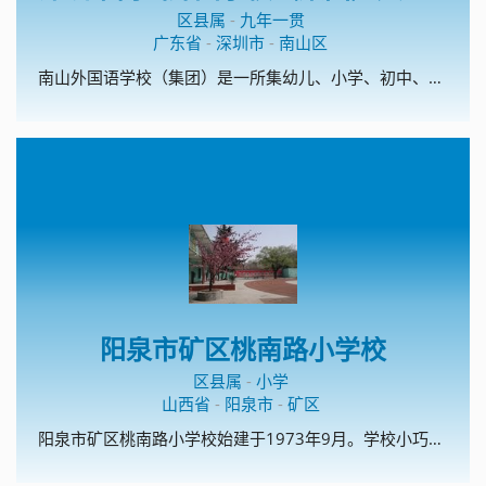
区县属
-
九年一贯
广东省
-
深圳市
-
南山区
南山外国语学校（集团）是一所集幼儿、小学、初中、高中为一体的集团化学校。南外（集团)文华学校是深圳市首批校园足球特色学校、深圳市传统项目学校；开展校园足球理念为：以丰富多彩的活动营造浓厚的校园足球氛围、以浓厚的校园足球氛围促进校园足球的普及。
阳泉市矿区桃南路小学校
区县属
-
小学
山西省
-
阳泉市
-
矿区
阳泉市矿区桃南路小学校始建于1973年9月。学校小巧精美，装备精良，藏书丰富，文化氛围浓郁。这里曾孕育出山西省模范教师和山西省美德少年。学校以“为学生一生的幸福奠基”为办学宗旨，以“平安校园、书香校园、艺术校园、数字校园、文化校园、温馨校园”为办学愿景，坚持做有温度的教育。温馨教育是学校的办学特色，主要从温馨的物质环境、温馨的心理环境、温馨的人际环境、温馨的教学环境四方面着手，创建了温馨教室、温馨聊吧、温馨书架、温馨课堂、校刊《温馨的风》。课外阅读和校园足球是学校的两个特色项目。学校现为全国校园足球特色学校。2015年和2017年，学校猎豹足球队 分别夺得市中小学生校园足球比赛小学组冠军，2017年获得阳泉市矿区小学生足球赛冠军，2017年8月，代表阳泉市参加了山西省小学生足球赛。