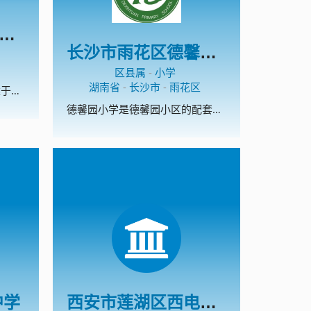
阳泉市矿区桃南路小学校
长沙市雨花区德馨园小学
区县属
-
小学
湖南省
-
长沙市
-
雨花区
阳泉市矿区桃南路小学校始建于1973年9月。学校小巧精美，装备精良，藏书丰富，文化氛围浓郁。这里曾孕育出山西省模范教师和山西省美德少年。学校以“为学生一生的幸福奠基”为办学宗旨，以“平安校园、书香校园、艺术校园、数字校园、文化校园、温馨校园”为办学愿景，坚持做有温度的教育。温馨教育是学校的办学特色，主要从温馨的物质环境、温馨的心理环境、温馨的人际环境、温馨的教学环境四方面着手，创建了温馨教室、温馨聊吧、温馨书架、温馨课堂、校刊《温馨的风》。课外阅读和校园足球是学校的两个特色项目。学校现为全国校园足球特色学校。2015年和2017年，学校猎豹足球队 分别夺得市中小学生校园足球比赛小学组冠军，2017年获得阳泉市矿区小学生足球赛冠军，2017年8月，代表阳泉市参加了山西省小学生足球赛。
德馨园小学是德馨园小区的配套学校，学校占地近30亩，建筑面积7000平米，拥有教学楼两栋，前后操场、运动场，共计36间教室，28间办公室。设计规划是一所24个教学班级的高起点、高标准的现代化学校。 德馨园小学是雨花区教育局根据《中小学办学条件一类标准》、着眼于学校长远发展、按长沙市现有学校中最好学校的标准超标建设的。学校设施完备，功能齐全，具备了创雨花区一流品牌学校的条件，是雨花教育的一颗未来之星。 在雨花教育局的正确领导下，在德馨园开发商及周边合作建设单位的共同努力下，德馨园小学拥有了美好的今天，我们坚信她必讲拥有更加精彩的明天。
中学
西安市莲湖区西电实验小学