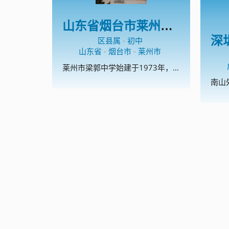
山东省烟台市莱州市梁郭中学
区县属
-
初中
山东省
-
烟台市
-
莱州市
莱州市梁郭中学始建于1973年，是一所地处比较偏远的农村学校。现有教职工50人，10个教学班。学校是烟台市规范化学校，烟台市电化教育示范校，莱州市安全文明校园，先后多次获得“莱州市教书育人先进单位”、“莱州市教学工作先进单位”、“莱州市德育工作先进单位”、“莱州市师德建设工作先进单位”等荣誉称号。 多年来，学校始终倡树的校风，的教风和的学风，以办人民满意的教育为宗旨，始终坚持德育为首，质量中心，重视教师队伍建设，促进教师专业成长，向科研要质量，向教改要成绩，积极探索农村学校特色办学之路，努力提高办学水平和效益。