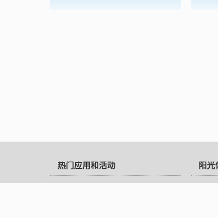
热门应用和活动
阳光
足球班级联赛
教育
阳光体育雪战
国家