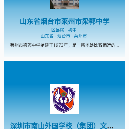
山东省烟台市莱州市梁郭中学
区县属
-
初中
山东省
-
烟台市
-
莱州市
莱州市梁郭中学始建于1973年，是一所地处比较偏远的农村学校。现有教职工50人，10个教学班。学校是烟台市规范化学校，烟台市电化教育示范校，莱州市安全文明校园，先后多次获得“莱州市教书育人先进单位”、“莱州市教学工作先进单位”、“莱州市德育工作先进单位”、“莱州市师德建设工作先进单位”等荣誉称号。 多年来，学校始终倡树的校风，的教风和的学风，以办人民满意的教育为宗旨，始终坚持德育为首，质量中心，重视教师队伍建设，促进教师专业成长，向科研要质量，向教改要成绩，积极探索农村学校特色办学之路，努力提高办学水平和效益。
深圳市南山外国学校（集团）文华学校