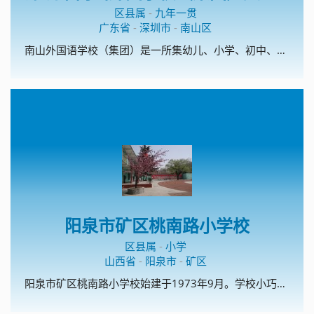
区县属
-
九年一贯
广东省
-
深圳市
-
南山区
南山外国语学校（集团）是一所集幼儿、小学、初中、高中为一体的集团化学校。南外（集团)文华学校是深圳市首批校园足球特色学校、深圳市传统项目学校；开展校园足球理念为：以丰富多彩的活动营造浓厚的校园足球氛围、以浓厚的校园足球氛围促进校园足球的普及。
阳泉市矿区桃南路小学校
区县属
-
小学
山西省
-
阳泉市
-
矿区
阳泉市矿区桃南路小学校始建于1973年9月。学校小巧精美，装备精良，藏书丰富，文化氛围浓郁。这里曾孕育出山西省模范教师和山西省美德少年。学校以“为学生一生的幸福奠基”为办学宗旨，以“平安校园、书香校园、艺术校园、数字校园、文化校园、温馨校园”为办学愿景，坚持做有温度的教育。温馨教育是学校的办学特色，主要从温馨的物质环境、温馨的心理环境、温馨的人际环境、温馨的教学环境四方面着手，创建了温馨教室、温馨聊吧、温馨书架、温馨课堂、校刊《温馨的风》。课外阅读和校园足球是学校的两个特色项目。学校现为全国校园足球特色学校。2015年和2017年，学校猎豹足球队 分别夺得市中小学生校园足球比赛小学组冠军，2017年获得阳泉市矿区小学生足球赛冠军，2017年8月，代表阳泉市参加了山西省小学生足球赛。