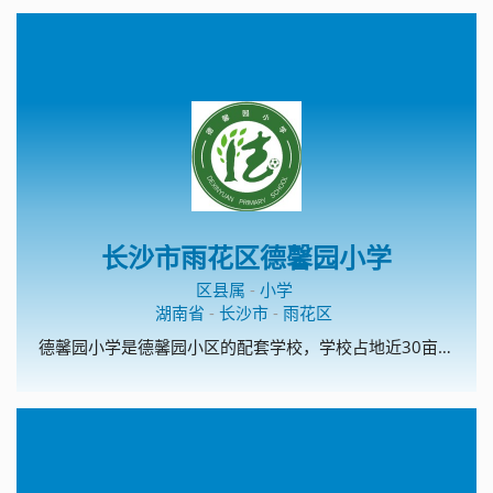
长沙市雨花区德馨园小学
区县属
-
小学
湖南省
-
长沙市
-
雨花区
德馨园小学是德馨园小区的配套学校，学校占地近30亩，建筑面积7000平米，拥有教学楼两栋，前后操场、运动场，共计36间教室，28间办公室。设计规划是一所24个教学班级的高起点、高标准的现代化学校。 德馨园小学是雨花区教育局根据《中小学办学条件一类标准》、着眼于学校长远发展、按长沙市现有学校中最好学校的标准超标建设的。学校设施完备，功能齐全，具备了创雨花区一流品牌学校的条件，是雨花教育的一颗未来之星。 在雨花教育局的正确领导下，在德馨园开发商及周边合作建设单位的共同努力下，德馨园小学拥有了美好的今天，我们坚信她必讲拥有更加精彩的明天。