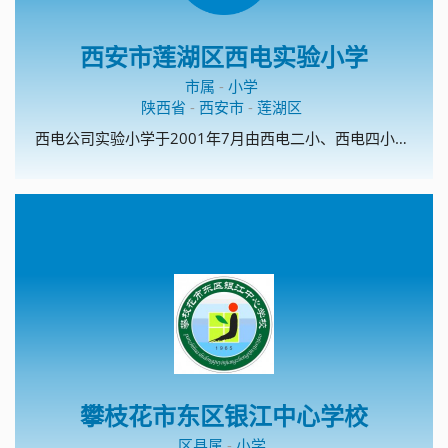
西安市莲湖区西电实验小学
市属
-
小学
陕西省
-
西安市
-
莲湖区
西电公司实验小学于2001年7月由西电二小、西电四小重组而成的一所全日制普通小学。西电二小、西电四小均成立于上个世纪六十年代，办学历史已超过三十年。目前学校在校学生1400余人，编有28个教学班。现有教工76人，岗位合格率100%，教师学历达标率100%。教师年龄、学历、职称结构合理，教师业务素质好。教师配置合理，敬业爱生、为人师表是我校教师团队的基本要求。专任教师全部具有任职资格，年龄结构合理，老、中、青教师形成梯队，学科配套，教师整体素质较高，职称、学历都达到省、市、区的有关要求。我校现占地面积16067.83平方米，生均14.9平米。校舍面积6800余平米，生均达6.1平米以上。校园内三季有花，四季常绿，生均达1.39平米。院墙砖化、道路全部硬化、校园美化。学校办学方向端正，办学目标明确，确立了“全面追求适合学生发展的教育”的办学理念，树立起“学生有特长、教师有个性、学校有品位”办学目标。学校以“全面实施素质教育，努力提高教育质量”为中心，以“狠抓学校常规管理”、“狠抓青年教师培训”、“狠抓学校硬件建设”为重点的工作部署。建立了适应经济发展和社会需要、促进教育现代化的近期、中长远规划，形成了“艰苦奋斗，顽强拼搏”、“以质量立校，以特色兴校”办学特色。学校实行校长负责制，校长对学校工作全面负责，副校长及其他部门领导岗位职责明确，有健全的组织机构和各项规章制度，截止目前共有各种制度岗位职责120余个，已汇编成册便于使用。学校还制定了《校领导班子工作作风》等制度，严格遵循“集体领导，民主集中，个别酝踉，会议决定”的原则，有效地行使决策和指挥的权力。校党支部充分发挥政治核心与监督作用，充分发挥并积极调动广大教师的民主参政意识。坚持校务公开制度，学校重大决策和执行情况透明度高。定期召开干部民主评议会。学校各部门职责明确、责任到人，充分体现我校团结协作、优质高效、管理有序、政令畅通，确保了一切工作正常、高效运行。我校自筹资金一百多万元“二次创业”的经历以及在创业中形成的自强不息、艰苦奋斗光荣传统是我们师生自强发展不竭的动力，也是我校办学最显著的特色，受到了市、区两级教育部门的肯定，在整个周边社区很有影响。硬件出色靠投入，软件出色靠管理。学校积极推进管理机制和教育教学改革，依靠改革求发展是我校发展之路的最大收获。我校制订了《西电实验小学聘任制实施方案》、《西电实验小学课时津贴实施方案》、《西电实验小学综合量化考核实施方案》、《西电实验小学班主任工作量化考核实施方案》、《西电实验小学班组建设考核实施细则》等制度，并不遗余力得大力推行。这些方案的出台体现了多劳多得、奖勤罚懒原则，突出了向一线教师倾斜，促进我校教育教学的顺利进行，稳定了教师队伍。2004年以来，学校先后被命名为“西安市一级小学”、“陕西省示范小学”、“全国识字、写字教学实验基地”、“莲湖区现代技术教育项目学校”、“陕西省基础教育项目学校”、“少先队活动特色学校”、“西安市基础教育‘十五课题’科研课题实验学校”、“西安市教育学会德育基地”、“莲湖区艺术特色学校”。学校连续多年荣获区赛教优秀组织奖，莲湖区大面积提高教育质量一等奖，在莲湖区教育系统量化考核中获得一等奖。学校自编的写字手指操及写字活动在周边具有一定的影响。写字课题组有组织、有计划地细致推行教学对比实验，并积累了大量的写字教学经验。为确保写字教学研究，全校教师人人练基本功，每位教师每周交一篇毛笔字，一篇钢笔字。特别是97年至今，我校实现了电子琴、口风琴进入音乐课堂。舞蹈室、电子琴室、微机室的配置在全区领先。武术操、形体课、版画、素描已形成学校校本开发特色，在社区与周边有较高声誉。先后有230 &nbsp;多名同学在全国、省、市、区的学科竞赛获奖。先后有176名同学在体音美各种层次竞赛中获奖。先后有229名学生被评为市、区、西电公司级三好学生、优秀少先队员。学生学期全学科合格率、优秀率及操行合格率符合教学及德育工作要求。毕业生合格率在98%以上，优秀率60%以上。辍学率为零。学生兴趣特长和意志性格发展良好，各项竞赛活动优胜奖居当地同类学校前茅。我校连续6年获区大面积提高教学质量奖，在西电公司普教中心学科竞赛三年均获榜首。各项指标也均达到上级标准，受到上级表扬，得到周边社区家长的信任和周边重点中学的认可，在整个西郊地区已有较大的知名度，学生生源也由此逐年大幅度提高。学校有符合学校实际、切实可行的奖惩制度、考勤制度、财务管理制度和行事历。实行全员、全过程、全方位的“三全”管理，保证了学校管理各环节（计划、执行、检查、总结）扎实有效。学校处室、年级组、教研组均有学期工作计划，目标、内容符合全面贯彻教育方针和全面实施素质教育的要求，能切实结合学校实际，在执行中注重落实及时反馈，考核评价，做到有总结、有检查、有记载，做到奖罚分明。学籍管理严格，档案资料齐全，有信息资料收集和保管制度。取消留级，杜绝辍学，档案管理工作卓有成效。学校建有德育领导小组，切实把德育工作作为素质教育的灵魂。有德育工作整体规划和阶段安排，能采取有效措施，不断提高德育工作针对性、主动性和实效性。校德育工作突出了以年级、班级为单位的班主任、中队辅导员队伍建设。 我们提出“乐在桃李满天下，甘为教育做贡献”，积极提倡两种精神：一是“敬业、勤业、精业”精神，二是“苦干、实干、巧干”精神，努力使每位教师都成为优秀德育工作者。每学期都召开班主任工作会，总结和推广优秀班主任的领班艺术，以老带新，加大培训，把个体的智慧融于集体行动之中。学校在狠抓教学质量的同时，切实做好教科研工作。我校确立了以“科研兴教、科研兴校”的战略思想，领导带头搞科研，带动教师全员参与。从93年开始，学校先后开展了《小学中高年级思品课堂教学模式的研究》（已结题）、《英语浸入式教学课题》、《小学写字教学研究》、《用双手塑造美的和谐》，泥塑教学研究，以及京剧脸谱绘制、课间武术操活动等。针对这些研究项目，学校认真组织检查，定期召开教学研讨会。教研活动做到目标落实、时间落实、人员落实、任务落实、经费落实、措施落实。近两年来，学校推出了“两轮制教研”，推广了“质性评课法”，即第一轮年级组长负责，人人讲课，同年级、同学科互听互评，重在练兵；第二轮，重在教科研，由大教研组长负责。选出代表参加第二轮的研讨课。评课采用“质性评课法”，通过“自我反思”，学生评、教师评、专家评，获得共同提高，使教师整体素质不断提高。学校地址：劳动西路8号邮 编：710002 &nbsp;电 话：88623013 88643244网 址：http://www.xaxdedu.cn
攀枝花市东区银江中心学校
区县属
-
小学