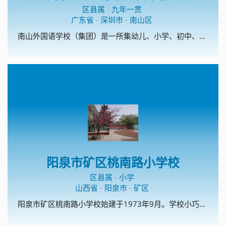
区县属
-
九年一贯
广东省
-
深圳市
-
南山区
南山外国语学校（集团）是一所集幼儿、小学、初中、高中为一体的集团化学校。南外（集团)文华学校是深圳市首批校园足球特色学校、深圳市传统项目学校；开展校园足球理念为：以丰富多彩的活动营造浓厚的校园足球氛围、以浓厚的校园足球氛围促进校园足球的普及。
阳泉市矿区桃南路小学校
区县属
-
小学
山西省
-
阳泉市
-
矿区
阳泉市矿区桃南路小学校始建于1973年9月。学校小巧精美，装备精良，藏书丰富，文化氛围浓郁。这里曾孕育出山西省模范教师和山西省美德少年。学校以“为学生一生的幸福奠基”为办学宗旨，以“平安校园、书香校园、艺术校园、数字校园、文化校园、温馨校园”为办学愿景，坚持做有温度的教育。温馨教育是学校的办学特色，主要从温馨的物质环境、温馨的心理环境、温馨的人际环境、温馨的教学环境四方面着手，创建了温馨教室、温馨聊吧、温馨书架、温馨课堂、校刊《温馨的风》。课外阅读和校园足球是学校的两个特色项目。学校现为全国校园足球特色学校。2015年和2017年，学校猎豹足球队 分别夺得市中小学生校园足球比赛小学组冠军，2017年获得阳泉市矿区小学生足球赛冠军，2017年8月，代表阳泉市参加了山西省小学生足球赛。