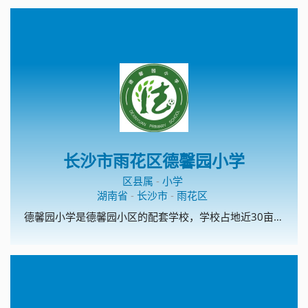
长沙市雨花区德馨园小学
区县属
-
小学
湖南省
-
长沙市
-
雨花区
德馨园小学是德馨园小区的配套学校，学校占地近30亩，建筑面积7000平米，拥有教学楼两栋，前后操场、运动场，共计36间教室，28间办公室。设计规划是一所24个教学班级的高起点、高标准的现代化学校。 德馨园小学是雨花区教育局根据《中小学办学条件一类标准》、着眼于学校长远发展、按长沙市现有学校中最好学校的标准超标建设的。学校设施完备，功能齐全，具备了创雨花区一流品牌学校的条件，是雨花教育的一颗未来之星。 在雨花教育局的正确领导下，在德馨园开发商及周边合作建设单位的共同努力下，德馨园小学拥有了美好的今天，我们坚信她必讲拥有更加精彩的明天。