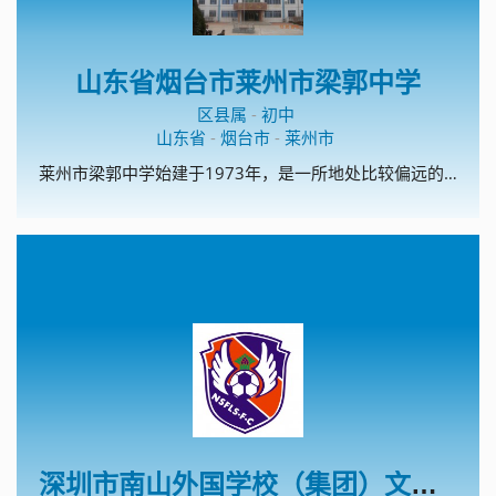
山东省烟台市莱州市梁郭中学
区县属
-
初中
山东省
-
烟台市
-
莱州市
莱州市梁郭中学始建于1973年，是一所地处比较偏远的农村学校。现有教职工50人，10个教学班。学校是烟台市规范化学校，烟台市电化教育示范校，莱州市安全文明校园，先后多次获得“莱州市教书育人先进单位”、“莱州市教学工作先进单位”、“莱州市德育工作先进单位”、“莱州市师德建设工作先进单位”等荣誉称号。 多年来，学校始终倡树的校风，的教风和的学风，以办人民满意的教育为宗旨，始终坚持德育为首，质量中心，重视教师队伍建设，促进教师专业成长，向科研要质量，向教改要成绩，积极探索农村学校特色办学之路，努力提高办学水平和效益。
深圳市南山外国学校（集团）文华学校