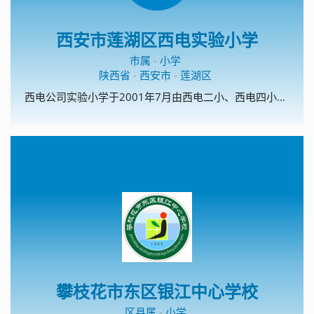
西安市莲湖区西电实验小学
市属
-
小学
陕西省
-
西安市
-
莲湖区
西电公司实验小学于2001年7月由西电二小、西电四小重组而成的一所全日制普通小学。西电二小、西电四小均成立于上个世纪六十年代，办学历史已超过三十年。目前学校在校学生1400余人，编有28个教学班。现有教工76人，岗位合格率100%，教师学历达标率100%。教师年龄、学历、职称结构合理，教师业务素质好。教师配置合理，敬业爱生、为人师表是我校教师团队的基本要求。专任教师全部具有任职资格，年龄结构合理，老、中、青教师形成梯队，学科配套，教师整体素质较高，职称、学历都达到省、市、区的有关要求。我校现占地面积16067.83平方米，生均14.9平米。校舍面积6800余平米，生均达6.1平米以上。校园内三季有花，四季常绿，生均达1.39平米。院墙砖化、道路全部硬化、校园美化。学校办学方向端正，办学目标明确，确立了“全面追求适合学生发展的教育”的办学理念，树立起“学生有特长、教师有个性、学校有品位”办学目标。学校以“全面实施素质教育，努力提高教育质量”为中心，以“狠抓学校常规管理”、“狠抓青年教师培训”、“狠抓学校硬件建设”为重点的工作部署。建立了适应经济发展和社会需要、促进教育现代化的近期、中长远规划，形成了“艰苦奋斗，顽强拼搏”、“以质量立校，以特色兴校”办学特色。学校实行校长负责制，校长对学校工作全面负责，副校长及其他部门领导岗位职责明确，有健全的组织机构和各项规章制度，截止目前共有各种制度岗位职责120余个，已汇编成册便于使用。学校还制定了《校领导班子工作作风》等制度，严格遵循“集体领导，民主集中，个别酝踉，会议决定”的原则，有效地行使决策和指挥的权力。校党支部充分发挥政治核心与监督作用，充分发挥并积极调动广大教师的民主参政意识。坚持校务公开制度，学校重大决策和执行情况透明度高。定期召开干部民主评议会。学校各部门职责明确、责任到人，充分体现我校团结协作、优质高效、管理有序、政令畅通，确保了一切工作正常、高效运行。我校自筹资金一百多万元“二次创业”的经历以及在创业中形成的自强不息、艰苦奋斗光荣传统是我们师生自强发展不竭的动力，也是我校办学最显著的特色，受到了市、区两级教育部门的肯定，在整个周边社区很有影响。硬件出色靠投入，软件出色靠管理。学校积极推进管理机制和教育教学改革，依靠改革求发展是我校发展之路的最大收获。我校制订了《西电实验小学聘任制实施方案》、《西电实验小学课时津贴实施方案》、《西电实验小学综合量化考核实施方案》、《西电实验小学班主任工作量化考核实施方案》、《西电实验小学班组建设考核实施细则》等制度，并不遗余力得大力推行。这些方案的出台体现了多劳多得、奖勤罚懒原则，突出了向一线教师倾斜，促进我校教育教学的顺利进行，稳定了教师队伍。2004年以来，学校先后被命名为“西安市一级小学”、“陕西省示范小学”、“全国识字、写字教学实验基地”、“莲湖区现代技术教育项目学校”、“陕西省基础教育项目学校”、“少先队活动特色学校”、“西安市基础教育‘十五课题’科研课题实验学校”、“西安市教育学会德育基地”、“莲湖区艺术特色学校”。学校连续多年荣获区赛教优秀组织奖，莲湖区大面积提高教育质量一等奖，在莲湖区教育系统量化考核中获得一等奖。学校自编的写字手指操及写字活动在周边具有一定的影响。写字课题组有组织、有计划地细致推行教学对比实验，并积累了大量的写字教学经验。为确保写字教学研究，全校教师人人练基本功，每位教师每周交一篇毛笔字，一篇钢笔字。特别是97年至今，我校实现了电子琴、口风琴进入音乐课堂。舞蹈室、电子琴室、微机室的配置在全区领先。武术操、形体课、版画、素描已形成学校校本开发特色，在社区与周边有较高声誉。先后有230 &nbsp;多名同学在全国、省、市、区的学科竞赛获奖。先后有176名同学在体音美各种层次竞赛中获奖。先后有229名学生被评为市、区、西电公司级三好学生、优秀少先队员。学生学期全学科合格率、优秀率及操行合格率符合教学及德育工作要求。毕业生合格率在98%以上，优秀率60%以上。辍学率为零。学生兴趣特长和意志性格发展良好，各项竞赛活动优胜奖居当地同类学校前茅。我校连续6年获区大面积提高教学质量奖，在西电公司普教中心学科竞赛三年均获榜首。各项指标也均达到上级标准，受到上级表扬，得到周边社区家长的信任和周边重点中学的认可，在整个西郊地区已有较大的知名度，学生生源也由此逐年大幅度提高。学校有符合学校实际、切实可行的奖惩制度、考勤制度、财务管理制度和行事历。实行全员、全过程、全方位的“三全”管理，保证了学校管理各环节（计划、执行、检查、总结）扎实有效。学校处室、年级组、教研组均有学期工作计划，目标、内容符合全面贯彻教育方针和全面实施素质教育的要求，能切实结合学校实际，在执行中注重落实及时反馈，考核评价，做到有总结、有检查、有记载，做到奖罚分明。学籍管理严格，档案资料齐全，有信息资料收集和保管制度。取消留级，杜绝辍学，档案管理工作卓有成效。学校建有德育领导小组，切实把德育工作作为素质教育的灵魂。有德育工作整体规划和阶段安排，能采取有效措施，不断提高德育工作针对性、主动性和实效性。校德育工作突出了以年级、班级为单位的班主任、中队辅导员队伍建设。 我们提出“乐在桃李满天下，甘为教育做贡献”，积极提倡两种精神：一是“敬业、勤业、精业”精神，二是“苦干、实干、巧干”精神，努力使每位教师都成为优秀德育工作者。每学期都召开班主任工作会，总结和推广优秀班主任的领班艺术，以老带新，加大培训，把个体的智慧融于集体行动之中。学校在狠抓教学质量的同时，切实做好教科研工作。我校确立了以“科研兴教、科研兴校”的战略思想，领导带头搞科研，带动教师全员参与。从93年开始，学校先后开展了《小学中高年级思品课堂教学模式的研究》（已结题）、《英语浸入式教学课题》、《小学写字教学研究》、《用双手塑造美的和谐》，泥塑教学研究，以及京剧脸谱绘制、课间武术操活动等。针对这些研究项目，学校认真组织检查，定期召开教学研讨会。教研活动做到目标落实、时间落实、人员落实、任务落实、经费落实、措施落实。近两年来，学校推出了“两轮制教研”，推广了“质性评课法”，即第一轮年级组长负责，人人讲课，同年级、同学科互听互评，重在练兵；第二轮，重在教科研，由大教研组长负责。选出代表参加第二轮的研讨课。评课采用“质性评课法”，通过“自我反思”，学生评、教师评、专家评，获得共同提高，使教师整体素质不断提高。学校地址：劳动西路8号邮 编：710002 &nbsp;电 话：88623013 88643244网 址：http://www.xaxdedu.cn
攀枝花市东区银江中心学校
区县属
-
小学