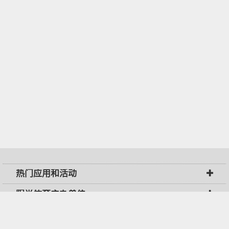
热门应用和活动
阳光体育主办单位
阳光体育网