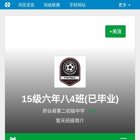
浏览发现
班级联赛
学校网站
更多
+关注
15级六年八4班(已毕业)
府谷县第二初级中学
-
在校
暂无班级简介