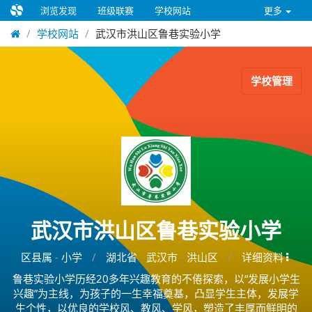
浏览发现
班级联赛
学校网站
更多
学校网站
武汉市洪山区鲁巷实验小学
学校管理
武汉市洪山区鲁巷实验小学
区县属
-
小学
/
湖北省
-
武汉市
-
洪山区
/
详细资料
鲁巷实验小学历经20多年兴趣教育的不倦探索，以“发展小学生
兴趣”为主线，为孩子的一生幸福奠基，凸显学生主体，发展学
生个性，以优良的学校风、教风、学风，塑造了丰厚而鲜明的