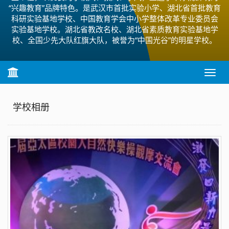
“兴趣教育”品牌特色。是武汉市首批实验小学、湖北省首批教育
科研实验基地学校、中国教育学会中小学整体改革专业委员会
实验基地学校。湖北省教改名校、湖北省素质教育实验基地学
校、全国少先大队红旗大队，被誉为“中国光谷”的明星学校。
T
o
g
g
学校相册
l
e
n
a
v
i
g
a
t
i
o