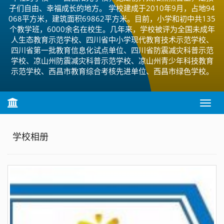
子们自由、幸福成长的地方。 学校建成于2010年9月，占地94
068平方米，建筑面积69862平方米。目前，小学和初中共135
个教学班，6000余名在校生。几年来，学校被评为全国未成年
人生态教育示范学校、四川省中小学现代教育技术示范学校、
四川省第一批教育信息化试点单位、四川省防震减灾科普示范
学校、凉山州防震减灾科普示范学校、凉山州青少年科技教育
示范学校、西昌市教育综合考核先进单位、西昌市绿色学校。
T
o
g
g
学校相册
l
e
n
a
v
i
g
a