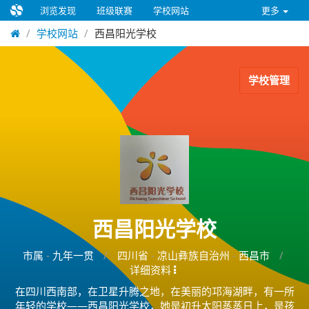
浏览发现
班级联赛
学校网站
更多
学校网站
西昌阳光学校
学校管理
西昌阳光学校
市属
-
九年一贯
/
四川省
-
凉山彝族自治州
-
西昌市
/
详细资料
在四川西南部，在卫星升腾之地，在美丽的邛海湖畔，有一所
年轻的学校——西昌阳光学校，她是初升太阳蒸蒸日上，是孩