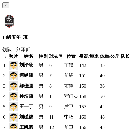
×
13级五年1班
领队：刘泽昕
#
照片
姓名
性别
球衣号
位置
身高/厘米
体重/公斤
队
刘泽欣
男
前锋
1
6
142
35
柯经纬
男
前锋
2
7
151
40
郝佳圆
男
前锋
3
8
150
36
孙浩谦
男
守门员
4
1
158
50
王一丁
男
后卫
5
9
157
42
刘谨铖
男
中场
6
11
160
48
王凯蒙
男
前卫
7
12
156
45