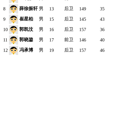
薛徐振轩
男
后卫
8
13
149
35
崔星柏
男
后卫
9
15
145
43
郭凯汶
男
后卫
10
16
157
36
郭晓鋆
男
前卫
11
17
146
40
冯承博
男
后卫
12
19
157
46