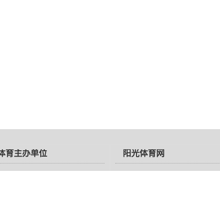
体育主办单位
阳光体育网
部
阳光体育
体育总局
关于我们
团中央
帮助文档