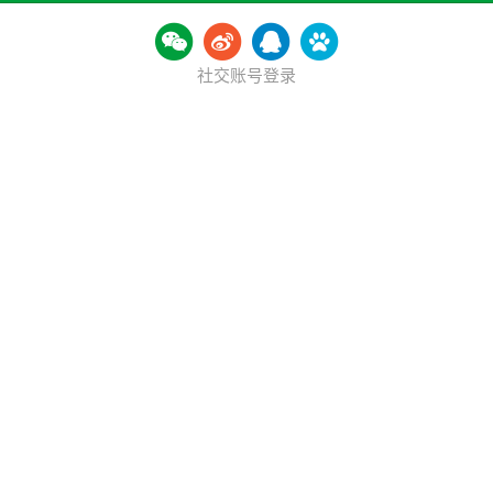
社交账号登录