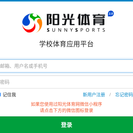
学校体育应用平台
邮
箱、
用
密
户
码
名
或
记住我
新用户注册
/
忘记密码
手
如果您使用过阳光体育网微信小程序
机
请点击下方的微信图标登录
号
登录