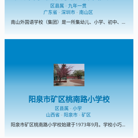
区县属
-
九年一贯
广东省
-
深圳市
-
南山区
南山外国语学校（集团）是一所集幼儿、小学、初中、高中为一体的集团化学校。南外（集团)文华学校是深圳市首批校园足球特色学校、深圳市传统项目学校；开展校园足球理念为：以丰富多彩的活动营造浓厚的校园足球氛围、以浓厚的校园足球氛围促进校园足球的普及。
阳泉市矿区桃南路小学校
区县属
-
小学
山西省
-
阳泉市
-
矿区
阳泉市矿区桃南路小学校始建于1973年9月。学校小巧精美，装备精良，藏书丰富，文化氛围浓郁。这里曾孕育出山西省模范教师和山西省美德少年。学校以“为学生一生的幸福奠基”为办学宗旨，以“平安校园、书香校园、艺术校园、数字校园、文化校园、温馨校园”为办学愿景，坚持做有温度的教育。温馨教育是学校的办学特色，主要从温馨的物质环境、温馨的心理环境、温馨的人际环境、温馨的教学环境四方面着手，创建了温馨教室、温馨聊吧、温馨书架、温馨课堂、校刊《温馨的风》。课外阅读和校园足球是学校的两个特色项目。学校现为全国校园足球特色学校。2015年和2017年，学校猎豹足球队 分别夺得市中小学生校园足球比赛小学组冠军，2017年获得阳泉市矿区小学生足球赛冠军，2017年8月，代表阳泉市参加了山西省小学生足球赛。