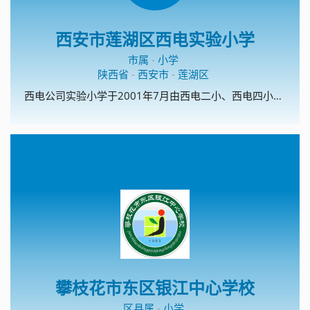
西安市莲湖区西电实验小学
市属
-
小学
陕西省
-
西安市
-
莲湖区
西电公司实验小学于2001年7月由西电二小、西电四小重组而成的一所全日制普通小学。西电二小、西电四小均成立于上个世纪六十年代，办学历史已超过三十年。目前学校在校学生1400余人，编有28个教学班。现有教工76人，岗位合格率100%，教师学历达标率100%。教师年龄、学历、职称结构合理，教师业务素质好。教师配置合理，敬业爱生、为人师表是我校教师团队的基本要求。专任教师全部具有任职资格，年龄结构合理，老、中、青教师形成梯队，学科配套，教师整体素质较高，职称、学历都达到省、市、区的有关要求。我校现占地面积16067.83平方米，生均14.9平米。校舍面积6800余平米，生均达6.1平米以上。校园内三季有花，四季常绿，生均达1.39平米。院墙砖化、道路全部硬化、校园美化。学校办学方向端正，办学目标明确，确立了“全面追求适合学生发展的教育”的办学理念，树立起“学生有特长、教师有个性、学校有品位”办学目标。学校以“全面实施素质教育，努力提高教育质量”为中心，以“狠抓学校常规管理”、“狠抓青年教师培训”、“狠抓学校硬件建设”为重点的工作部署。建立了适应经济发展和社会需要、促进教育现代化的近期、中长远规划，形成了“艰苦奋斗，顽强拼搏”、“以质量立校，以特色兴校”办学特色。学校实行校长负责制，校长对学校工作全面负责，副校长及其他部门领导岗位职责明确，有健全的组织机构和各项规章制度，截止目前共有各种制度岗位职责120余个，已汇编成册便于使用。学校还制定了《校领导班子工作作风》等制度，严格遵循“集体领导，民主集中，个别酝踉，会议决定”的原则，有效地行使决策和指挥的权力。校党支部充分发挥政治核心与监督作用，充分发挥并积极调动广大教师的民主参政意识。坚持校务公开制度，学校重大决策和执行情况透明度高。定期召开干部民主评议会。学校各部门职责明确、责任到人，充分体现我校团结协作、优质高效、管理有序、政令畅通，确保了一切工作正常、高效运行。我校自筹资金一百多万元“二次创业”的经历以及在创业中形成的自强不息、艰苦奋斗光荣传统是我们师生自强发展不竭的动力，也是我校办学最显著的特色，受到了市、区两级教育部门的肯定，在整个周边社区很有影响。硬件出色靠投入，软件出色靠管理。学校积极推进管理机制和教育教学改革，依靠改革求发展是我校发展之路的最大收获。我校制订了《西电实验小学聘任制实施方案》、《西电实验小学课时津贴实施方案》、《西电实验小学综合量化考核实施方案》、《西电实验小学班主任工作量化考核实施方案》、《西电实验小学班组建设考核实施细则》等制度，并不遗余力得大力推行。这些方案的出台体现了多劳多得、奖勤罚懒原则，突出了向一线教师倾斜，促进我校教育教学的顺利进行，稳定了教师队伍。2004年以来，学校先后被命名为“西安市一级小学”、“陕西省示范小学”、“全国识字、写字教学实验基地”、“莲湖区现代技术教育项目学校”、“陕西省基础教育项目学校”、“少先队活动特色学校”、“西安市基础教育‘十五课题’科研课题实验学校”、“西安市教育学会德育基地”、“莲湖区艺术特色学校”。学校连续多年荣获区赛教优秀组织奖，莲湖区大面积提高教育质量一等奖，在莲湖区教育系统量化考核中获得一等奖。学校自编的写字手指操及写字活动在周边具有一定的影响。写字课题组有组织、有计划地细致推行教学对比实验，并积累了大量的写字教学经验。为确保写字教学研究，全校教师人人练基本功，每位教师每周交一篇毛笔字，一篇钢笔字。特别是97年至今，我校实现了电子琴、口风琴进入音乐课堂。舞蹈室、电子琴室、微机室的配置在全区领先。武术操、形体课、版画、素描已形成学校校本开发特色，在社区与周边有较高声誉。先后有230 &nbsp;多名同学在全国、省、市、区的学科竞赛获奖。先后有176名同学在体音美各种层次竞赛中获奖。先后有229名学生被评为市、区、西电公司级三好学生、优秀少先队员。学生学期全学科合格率、优秀率及操行合格率符合教学及德育工作要求。毕业生合格率在98%以上，优秀率60%以上。辍学率为零。学生兴趣特长和意志性格发展良好，各项竞赛活动优胜奖居当地同类学校前茅。我校连续6年获区大面积提高教学质量奖，在西电公司普教中心学科竞赛三年均获榜首。各项指标也均达到上级标准，受到上级表扬，得到周边社区家长的信任和周边重点中学的认可，在整个西郊地区已有较大的知名度，学生生源也由此逐年大幅度提高。学校有符合学校实际、切实可行的奖惩制度、考勤制度、财务管理制度和行事历。实行全员、全过程、全方位的“三全”管理，保证了学校管理各环节（计划、执行、检查、总结）扎实有效。学校处室、年级组、教研组均有学期工作计划，目标、内容符合全面贯彻教育方针和全面实施素质教育的要求，能切实结合学校实际，在执行中注重落实及时反馈，考核评价，做到有总结、有检查、有记载，做到奖罚分明。学籍管理严格，档案资料齐全，有信息资料收集和保管制度。取消留级，杜绝辍学，档案管理工作卓有成效。学校建有德育领导小组，切实把德育工作作为素质教育的灵魂。有德育工作整体规划和阶段安排，能采取有效措施，不断提高德育工作针对性、主动性和实效性。校德育工作突出了以年级、班级为单位的班主任、中队辅导员队伍建设。 我们提出“乐在桃李满天下，甘为教育做贡献”，积极提倡两种精神：一是“敬业、勤业、精业”精神，二是“苦干、实干、巧干”精神，努力使每位教师都成为优秀德育工作者。每学期都召开班主任工作会，总结和推广优秀班主任的领班艺术，以老带新，加大培训，把个体的智慧融于集体行动之中。学校在狠抓教学质量的同时，切实做好教科研工作。我校确立了以“科研兴教、科研兴校”的战略思想，领导带头搞科研，带动教师全员参与。从93年开始，学校先后开展了《小学中高年级思品课堂教学模式的研究》（已结题）、《英语浸入式教学课题》、《小学写字教学研究》、《用双手塑造美的和谐》，泥塑教学研究，以及京剧脸谱绘制、课间武术操活动等。针对这些研究项目，学校认真组织检查，定期召开教学研讨会。教研活动做到目标落实、时间落实、人员落实、任务落实、经费落实、措施落实。近两年来，学校推出了“两轮制教研”，推广了“质性评课法”，即第一轮年级组长负责，人人讲课，同年级、同学科互听互评，重在练兵；第二轮，重在教科研，由大教研组长负责。选出代表参加第二轮的研讨课。评课采用“质性评课法”，通过“自我反思”，学生评、教师评、专家评，获得共同提高，使教师整体素质不断提高。学校地址：劳动西路8号邮 编：710002 &nbsp;电 话：88623013 88643244网 址：http://www.xaxdedu.cn
攀枝花市东区银江中心学校
区县属
-
小学