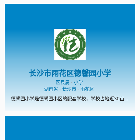
长沙市雨花区德馨园小学
区县属
-
小学
湖南省
-
长沙市
-
雨花区
德馨园小学是德馨园小区的配套学校，学校占地近30亩，建筑面积7000平米，拥有教学楼两栋，前后操场、运动场，共计36间教室，28间办公室。设计规划是一所24个教学班级的高起点、高标准的现代化学校。 德馨园小学是雨花区教育局根据《中小学办学条件一类标准》、着眼于学校长远发展、按长沙市现有学校中最好学校的标准超标建设的。学校设施完备，功能齐全，具备了创雨花区一流品牌学校的条件，是雨花教育的一颗未来之星。 在雨花教育局的正确领导下，在德馨园开发商及周边合作建设单位的共同努力下，德馨园小学拥有了美好的今天，我们坚信她必讲拥有更加精彩的明天。