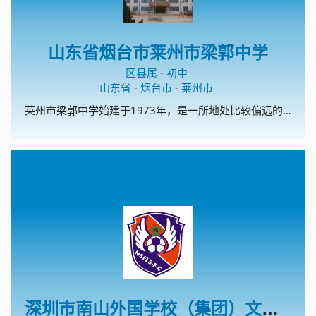
山东省烟台市莱州市梁郭中学
区县属
-
初中
山东省
-
烟台市
-
莱州市
莱州市梁郭中学始建于1973年，是一所地处比较偏远的农村学校。现有教职工50人，10个教学班。学校是烟台市规范化学校，烟台市电化教育示范校，莱州市安全文明校园，先后多次获得“莱州市教书育人先进单位”、“莱州市教学工作先进单位”、“莱州市德育工作先进单位”、“莱州市师德建设工作先进单位”等荣誉称号。 多年来，学校始终倡树的校风，的教风和的学风，以办人民满意的教育为宗旨，始终坚持德育为首，质量中心，重视教师队伍建设，促进教师专业成长，向科研要质量，向教改要成绩，积极探索农村学校特色办学之路，努力提高办学水平和效益。
深圳市南山外国学校（集团）文华学校