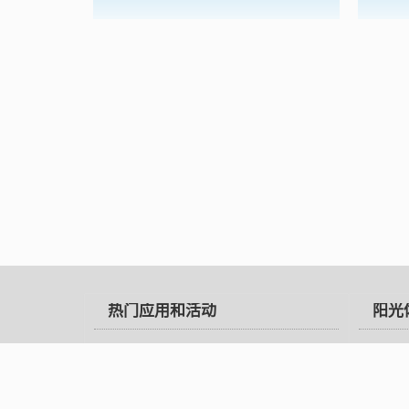
热门应用和活动
阳光
足球班级联赛
教育
阳光体育雪战
国家