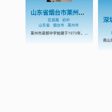
山东省烟台市莱州市梁郭中学
区县属
-
初中
山东省
-
烟台市
-
莱州市
莱州市梁郭中学始建于1973年，是一所地处比较偏远的农村学校。现有教职工50人，10个教学班。学校是烟台市规范化学校，烟台市电化教育示范校，莱州市安全文明校园，先后多次获得“莱州市教书育人先进单位”、“莱州市教学工作先进单位”、“莱州市德育工作先进单位”、“莱州市师德建设工作先进单位”等荣誉称号。 多年来，学校始终倡树的校风，的教风和的学风，以办人民满意的教育为宗旨，始终坚持德育为首，质量中心，重视教师队伍建设，促进教师专业成长，向科研要质量，向教改要成绩，积极探索农村学校特色办学之路，努力提高办学水平和效益。