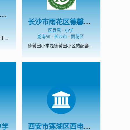
阳泉市矿区桃南路小学校
长沙市雨花区德馨园小学
区县属
-
小学
湖南省
-
长沙市
-
雨花区
阳泉市矿区桃南路小学校始建于1973年9月。学校小巧精美，装备精良，藏书丰富，文化氛围浓郁。这里曾孕育出山西省模范教师和山西省美德少年。学校以“为学生一生的幸福奠基”为办学宗旨，以“平安校园、书香校园、艺术校园、数字校园、文化校园、温馨校园”为办学愿景，坚持做有温度的教育。温馨教育是学校的办学特色，主要从温馨的物质环境、温馨的心理环境、温馨的人际环境、温馨的教学环境四方面着手，创建了温馨教室、温馨聊吧、温馨书架、温馨课堂、校刊《温馨的风》。课外阅读和校园足球是学校的两个特色项目。学校现为全国校园足球特色学校。2015年和2017年，学校猎豹足球队 分别夺得市中小学生校园足球比赛小学组冠军，2017年获得阳泉市矿区小学生足球赛冠军，2017年8月，代表阳泉市参加了山西省小学生足球赛。
德馨园小学是德馨园小区的配套学校，学校占地近30亩，建筑面积7000平米，拥有教学楼两栋，前后操场、运动场，共计36间教室，28间办公室。设计规划是一所24个教学班级的高起点、高标准的现代化学校。 德馨园小学是雨花区教育局根据《中小学办学条件一类标准》、着眼于学校长远发展、按长沙市现有学校中最好学校的标准超标建设的。学校设施完备，功能齐全，具备了创雨花区一流品牌学校的条件，是雨花教育的一颗未来之星。 在雨花教育局的正确领导下，在德馨园开发商及周边合作建设单位的共同努力下，德馨园小学拥有了美好的今天，我们坚信她必讲拥有更加精彩的明天。
中学
西安市莲湖区西电实验小学