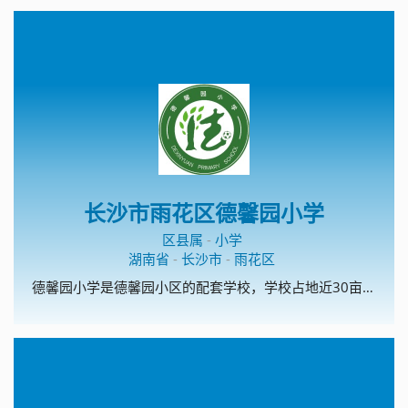
长沙市雨花区德馨园小学
区县属
-
小学
湖南省
-
长沙市
-
雨花区
德馨园小学是德馨园小区的配套学校，学校占地近30亩，建筑面积7000平米，拥有教学楼两栋，前后操场、运动场，共计36间教室，28间办公室。设计规划是一所24个教学班级的高起点、高标准的现代化学校。 德馨园小学是雨花区教育局根据《中小学办学条件一类标准》、着眼于学校长远发展、按长沙市现有学校中最好学校的标准超标建设的。学校设施完备，功能齐全，具备了创雨花区一流品牌学校的条件，是雨花教育的一颗未来之星。 在雨花教育局的正确领导下，在德馨园开发商及周边合作建设单位的共同努力下，德馨园小学拥有了美好的今天，我们坚信她必讲拥有更加精彩的明天。