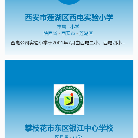
西安市莲湖区西电实验小学
市属
-
小学
陕西省
-
西安市
-
莲湖区
西电公司实验小学于2001年7月由西电二小、西电四小重组而成的一所全日制普通小学。西电二小、西电四小均成立于上个世纪六十年代，办学历史已超过三十年。目前学校在校学生1400余人，编有28个教学班。现有教工76人，岗位合格率100%，教师学历达标率100%。教师年龄、学历、职称结构合理，教师业务素质好。教师配置合理，敬业爱生、为人师表是我校教师团队的基本要求。专任教师全部具有任职资格，年龄结构合理，老、中、青教师形成梯队，学科配套，教师整体素质较高，职称、学历都达到省、市、区的有关要求。我校现占地面积16067.83平方米，生均14.9平米。校舍面积6800余平米，生均达6.1平米以上。校园内三季有花，四季常绿，生均达1.39平米。院墙砖化、道路全部硬化、校园美化。学校办学方向端正，办学目标明确，确立了“全面追求适合学生发展的教育”的办学理念，树立起“学生有特长、教师有个性、学校有品位”办学目标。学校以“全面实施素质教育，努力提高教育质量”为中心，以“狠抓学校常规管理”、“狠抓青年教师培训”、“狠抓学校硬件建设”为重点的工作部署。建立了适应经济发展和社会需要、促进教育现代化的近期、中长远规划，形成了“艰苦奋斗，顽强拼搏”、“以质量立校，以特色兴校”办学特色。学校实行校长负责制，校长对学校工作全面负责，副校长及其他部门领导岗位职责明确，有健全的组织机构和各项规章制度，截止目前共有各种制度岗位职责120余个，已汇编成册便于使用。学校还制定了《校领导班子工作作风》等制度，严格遵循“集体领导，民主集中，个别酝踉，会议决定”的原则，有效地行使决策和指挥的权力。校党支部充分发挥政治核心与监督作用，充分发挥并积极调动广大教师的民主参政意识。坚持校务公开制度，学校重大决策和执行情况透明度高。定期召开干部民主评议会。学校各部门职责明确、责任到人，充分体现我校团结协作、优质高效、管理有序、政令畅通，确保了一切工作正常、高效运行。我校自筹资金一百多万元“二次创业”的经历以及在创业中形成的自强不息、艰苦奋斗光荣传统是我们师生自强发展不竭的动力，也是我校办学最显著的特色，受到了市、区两级教育部门的肯定，在整个周边社区很有影响。硬件出色靠投入，软件出色靠管理。学校积极推进管理机制和教育教学改革，依靠改革求发展是我校发展之路的最大收获。我校制订了《西电实验小学聘任制实施方案》、《西电实验小学课时津贴实施方案》、《西电实验小学综合量化考核实施方案》、《西电实验小学班主任工作量化考核实施方案》、《西电实验小学班组建设考核实施细则》等制度，并不遗余力得大力推行。这些方案的出台体现了多劳多得、奖勤罚懒原则，突出了向一线教师倾斜，促进我校教育教学的顺利进行，稳定了教师队伍。2004年以来，学校先后被命名为“西安市一级小学”、“陕西省示范小学”、“全国识字、写字教学实验基地”、“莲湖区现代技术教育项目学校”、“陕西省基础教育项目学校”、“少先队活动特色学校”、“西安市基础教育‘十五课题’科研课题实验学校”、“西安市教育学会德育基地”、“莲湖区艺术特色学校”。学校连续多年荣获区赛教优秀组织奖，莲湖区大面积提高教育质量一等奖，在莲湖区教育系统量化考核中获得一等奖。学校自编的写字手指操及写字活动在周边具有一定的影响。写字课题组有组织、有计划地细致推行教学对比实验，并积累了大量的写字教学经验。为确保写字教学研究，全校教师人人练基本功，每位教师每周交一篇毛笔字，一篇钢笔字。特别是97年至今，我校实现了电子琴、口风琴进入音乐课堂。舞蹈室、电子琴室、微机室的配置在全区领先。武术操、形体课、版画、素描已形成学校校本开发特色，在社区与周边有较高声誉。先后有230 &nbsp;多名同学在全国、省、市、区的学科竞赛获奖。先后有176名同学在体音美各种层次竞赛中获奖。先后有229名学生被评为市、区、西电公司级三好学生、优秀少先队员。学生学期全学科合格率、优秀率及操行合格率符合教学及德育工作要求。毕业生合格率在98%以上，优秀率60%以上。辍学率为零。学生兴趣特长和意志性格发展良好，各项竞赛活动优胜奖居当地同类学校前茅。我校连续6年获区大面积提高教学质量奖，在西电公司普教中心学科竞赛三年均获榜首。各项指标也均达到上级标准，受到上级表扬，得到周边社区家长的信任和周边重点中学的认可，在整个西郊地区已有较大的知名度，学生生源也由此逐年大幅度提高。学校有符合学校实际、切实可行的奖惩制度、考勤制度、财务管理制度和行事历。实行全员、全过程、全方位的“三全”管理，保证了学校管理各环节（计划、执行、检查、总结）扎实有效。学校处室、年级组、教研组均有学期工作计划，目标、内容符合全面贯彻教育方针和全面实施素质教育的要求，能切实结合学校实际，在执行中注重落实及时反馈，考核评价，做到有总结、有检查、有记载，做到奖罚分明。学籍管理严格，档案资料齐全，有信息资料收集和保管制度。取消留级，杜绝辍学，档案管理工作卓有成效。学校建有德育领导小组，切实把德育工作作为素质教育的灵魂。有德育工作整体规划和阶段安排，能采取有效措施，不断提高德育工作针对性、主动性和实效性。校德育工作突出了以年级、班级为单位的班主任、中队辅导员队伍建设。 我们提出“乐在桃李满天下，甘为教育做贡献”，积极提倡两种精神：一是“敬业、勤业、精业”精神，二是“苦干、实干、巧干”精神，努力使每位教师都成为优秀德育工作者。每学期都召开班主任工作会，总结和推广优秀班主任的领班艺术，以老带新，加大培训，把个体的智慧融于集体行动之中。学校在狠抓教学质量的同时，切实做好教科研工作。我校确立了以“科研兴教、科研兴校”的战略思想，领导带头搞科研，带动教师全员参与。从93年开始，学校先后开展了《小学中高年级思品课堂教学模式的研究》（已结题）、《英语浸入式教学课题》、《小学写字教学研究》、《用双手塑造美的和谐》，泥塑教学研究，以及京剧脸谱绘制、课间武术操活动等。针对这些研究项目，学校认真组织检查，定期召开教学研讨会。教研活动做到目标落实、时间落实、人员落实、任务落实、经费落实、措施落实。近两年来，学校推出了“两轮制教研”，推广了“质性评课法”，即第一轮年级组长负责，人人讲课，同年级、同学科互听互评，重在练兵；第二轮，重在教科研，由大教研组长负责。选出代表参加第二轮的研讨课。评课采用“质性评课法”，通过“自我反思”，学生评、教师评、专家评，获得共同提高，使教师整体素质不断提高。学校地址：劳动西路8号邮 编：710002 &nbsp;电 话：88623013 88643244网 址：http://www.xaxdedu.cn
攀枝花市东区银江中心学校
区县属
-
小学