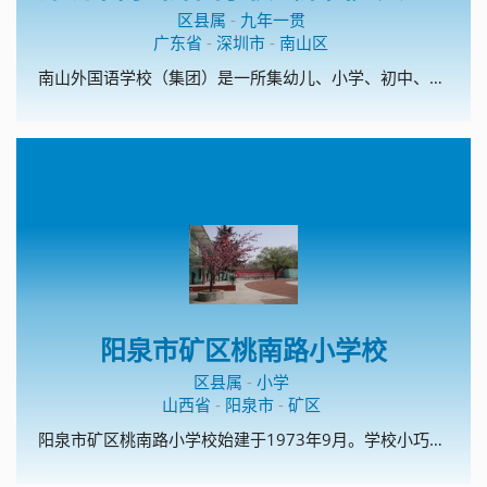
区县属
-
九年一贯
广东省
-
深圳市
-
南山区
南山外国语学校（集团）是一所集幼儿、小学、初中、高中为一体的集团化学校。南外（集团)文华学校是深圳市首批校园足球特色学校、深圳市传统项目学校；开展校园足球理念为：以丰富多彩的活动营造浓厚的校园足球氛围、以浓厚的校园足球氛围促进校园足球的普及。
阳泉市矿区桃南路小学校
区县属
-
小学
山西省
-
阳泉市
-
矿区
阳泉市矿区桃南路小学校始建于1973年9月。学校小巧精美，装备精良，藏书丰富，文化氛围浓郁。这里曾孕育出山西省模范教师和山西省美德少年。学校以“为学生一生的幸福奠基”为办学宗旨，以“平安校园、书香校园、艺术校园、数字校园、文化校园、温馨校园”为办学愿景，坚持做有温度的教育。温馨教育是学校的办学特色，主要从温馨的物质环境、温馨的心理环境、温馨的人际环境、温馨的教学环境四方面着手，创建了温馨教室、温馨聊吧、温馨书架、温馨课堂、校刊《温馨的风》。课外阅读和校园足球是学校的两个特色项目。学校现为全国校园足球特色学校。2015年和2017年，学校猎豹足球队 分别夺得市中小学生校园足球比赛小学组冠军，2017年获得阳泉市矿区小学生足球赛冠军，2017年8月，代表阳泉市参加了山西省小学生足球赛。