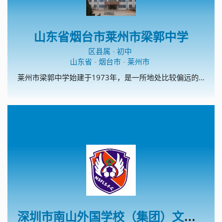
山东省烟台市莱州市梁郭中学
区县属
-
初中
山东省
-
烟台市
-
莱州市
莱州市梁郭中学始建于1973年，是一所地处比较偏远的农村学校。现有教职工50人，10个教学班。学校是烟台市规范化学校，烟台市电化教育示范校，莱州市安全文明校园，先后多次获得“莱州市教书育人先进单位”、“莱州市教学工作先进单位”、“莱州市德育工作先进单位”、“莱州市师德建设工作先进单位”等荣誉称号。 多年来，学校始终倡树的校风，的教风和的学风，以办人民满意的教育为宗旨，始终坚持德育为首，质量中心，重视教师队伍建设，促进教师专业成长，向科研要质量，向教改要成绩，积极探索农村学校特色办学之路，努力提高办学水平和效益。
深圳市南山外国学校（集团）文华学校