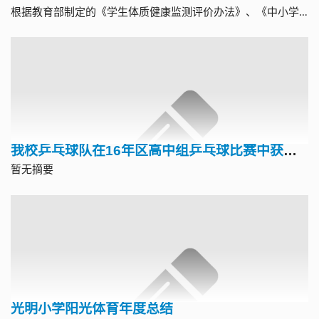
根据教育部制定的《学生体质健康监测评价办法》、《中小学校体育工作评估办法》、《学校体育工作年度报告办法》等三个文件，是贯彻党的十八届三中全会精神，落实中央7号文件、国务院53号文件和《国家中长期教育改
我校乒乓球队在16年区高中组乒乓球比赛中获团体第一名
暂无摘要
光明小学阳光体育年度总结