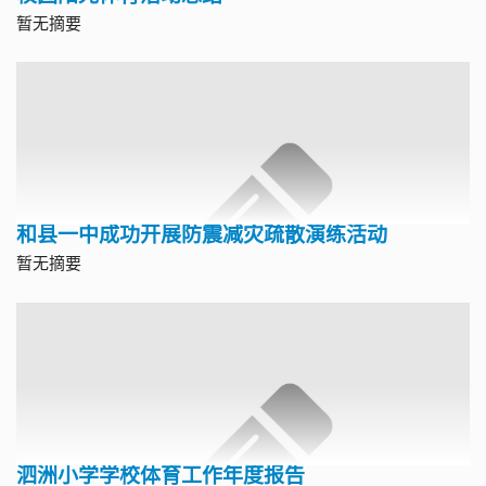
暂无摘要
和县一中成功开展防震减灾疏散演练活动
暂无摘要
泗洲小学学校体育工作年度报告