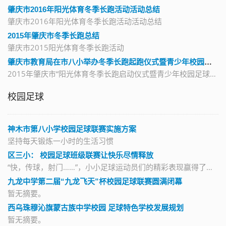
肇庆市2016年阳光体育冬季长跑活动活动总结
肇庆市2016年阳光体育冬季长跑活动活动总结
2015年肇庆市冬季长跑总结
肇庆市2015阳光体育冬季长跑活动
肇庆市教育局在市八小举办冬季长跑起跑仪式暨青少年校园足球工作现场会
2015年肇庆市“阳光体育冬季长跑启动仪式暨青少年校园足球工作现场会在市第八小学举行。
校园足球
神木市第八小学校园足球联赛实施方案
坚持每天锻炼一小时的生活习惯
区三小： 校园足球班级联赛让快乐尽情释放
“快，传球，射门……”，小小足球运动员们的精彩表现赢得了阵阵喝彩，加油声、呐喊声、欢呼声回荡在充满活力的三小校园里！
九龙中学第二届“九龙飞天”杯校园足球联赛圆满闭幕
暂无摘要。
西乌珠穆沁旗蒙古族中学校园 足球特色学校发展规划
暂无摘要。