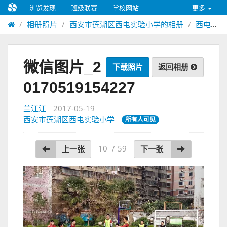
浏览发现
班级联赛
学校网站
更多
相册照片
西安市莲湖区西电实验小学的相册
西电实验小学联盟杯足球联赛
微信图片_2
下载照片
返回相册
0170519154227
兰江江
2017-05-19
西安市莲湖区西电实验小学
所有人可见
10
/
59
上一张
下一张