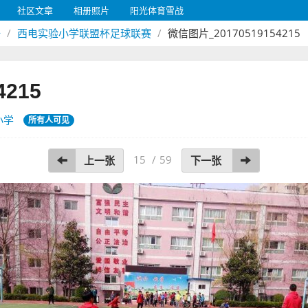
社区文章
相册照片
阳光体育雪战
册
西电实验小学联盟杯足球联赛
微信图片_20170519154215
4215
小学
所有人可见
15
/
59
上一张
下一张