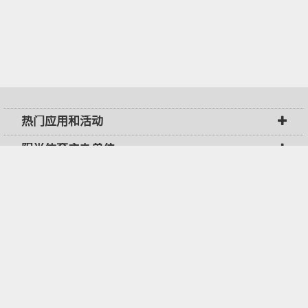
热门应用和活动
阳光体育主办单位
阳光体育网
联系我们
Copyright © 2015 中青世纪阳光体育产业（北京）有限公司，
京ICP备110225
08号-2
，
京公网安备 11011502003380号