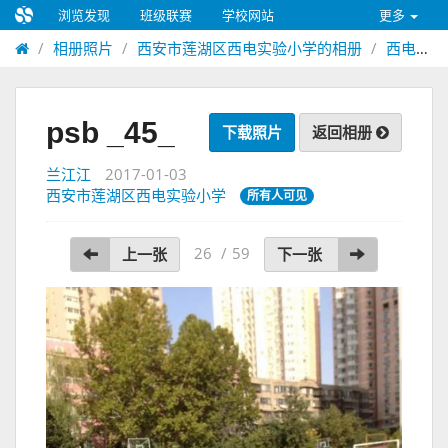
浏览发现
班级联赛
学校网站
更多
相册照片
西安市莲湖区西电实验小学的相册
西电实验小学联盟杯足球联赛
psb _45_
下载照片
返回相册
兰江江
2017-01-03
西安市莲湖区西电实验小学
所有人可见
26
/
59
上一张
下一张