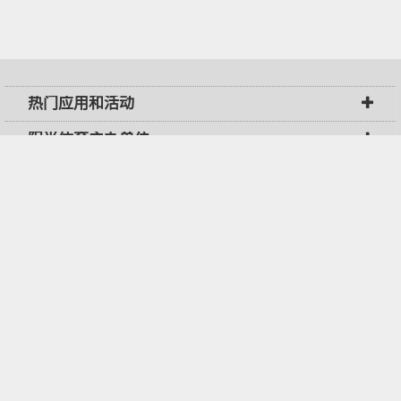
热门应用和活动
阳光体育主办单位
阳光体育网
联系我们
Copyright © 2015 中青世纪阳光体育产业（北京）有限公司，
京ICP备110225
08号-2
，
京公网安备 11011502003380号
回到顶部