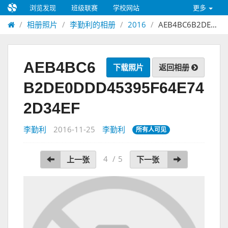
浏览发现
班级联赛
学校网站
更多
相册照片
李勤利的相册
2016
AEB4BC6B2DE0DDD45395F64E742D34EF
AEB4BC6
下载照片
返回相册
B2DE0DDD45395F64E74
2D34EF
李勤利
2016-11-25
李勤利
所有人可见
4
/
5
上一张
下一张